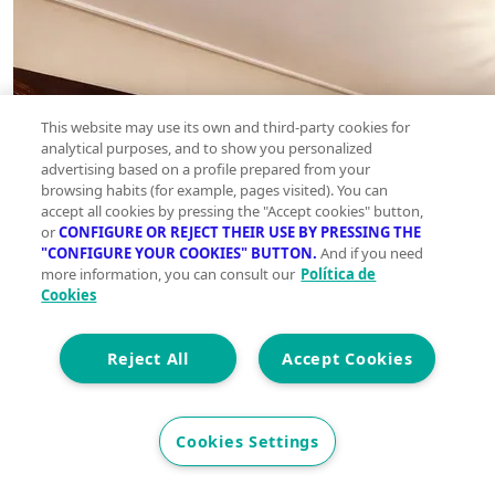
This website may use its own and third-party cookies for
analytical purposes, and to show you personalized
advertising based on a profile prepared from your
browsing habits (for example, pages visited). You can
accept all cookies by pressing the "Accept cookies" button,
or
CONFIGURE OR REJECT THEIR USE BY PRESSING THE
"CONFIGURE YOUR COOKIES" BUTTON.
And if you need
more information, you can consult our
Política de
Cookies
Reject All
Accept Cookies
Cookies Settings