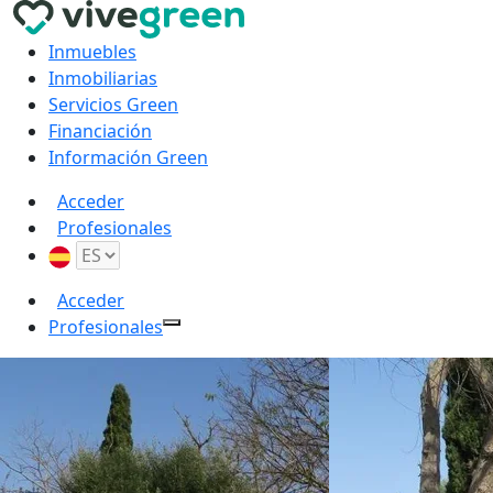
Inmuebles
Inmobiliarias
Servicios Green
Financiación
Información Green
Acceder
Profesionales
Acceder
Profesionales