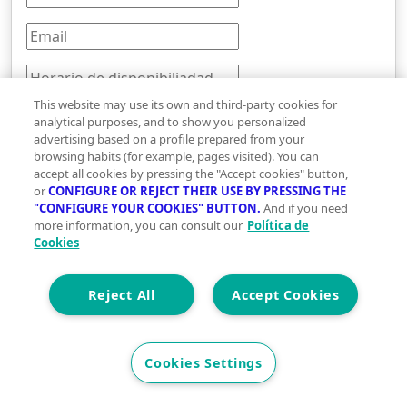
This website may use its own and third-party cookies for
analytical purposes, and to show you personalized
UCI SPPI («UCI Servicios para Profesionales
advertising based on a profile prepared from your
Inmobiliarios / Vivegreen») tratará los datos
browsing habits (for example, pages visited). You can
personales que has facilitado a través del presente
accept all cookies by pressing the "Accept cookies" button,
formulario con la finalidad de gestionar tu solicitud
or
CONFIGURE OR REJECT THEIR USE BY PRESSING THE
"CONFIGURE YOUR COOKIES" BUTTON.
And if you need
de contacto. Facilitaremos tus datos de contacto a
more information, you can consult our
Política de
Mallorca Sunset Real Estate, legitimado por el
Cookies
consentimiento otorgado mediante la remisión del
mismo. Puedes obtener más información sobre el
Reject All
Accept Cookies
tratamiento de tus datos personales, y cómo
ejercitar tus derechos, consultando nuestra
Política de Privacidad
.
Cookies Settings
He leído y acepto la
Política de Privacidad para