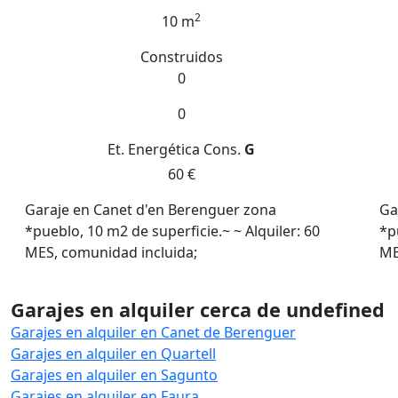
2
10 m
Construidos
0
0
Et. Energética
Cons.
G
60 €
Garaje en Canet d'en Berenguer zona
Ga
*pueblo, 10 m2 de superficie.~ ~ Alquiler: 60
*p
MES, comunidad incluida;
ME
Garajes en alquiler cerca de undefined
Garajes en alquiler en Canet de Berenguer
Garajes en alquiler en Quartell
Garajes en alquiler en Sagunto
Garajes en alquiler en Faura