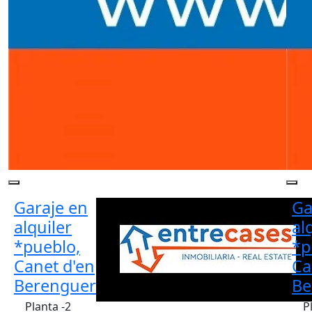
Garaje en
Ga
alquiler
al
*pueblo,
*p
Canet d'en
Ca
Berenguer
Be
Planta -2
P