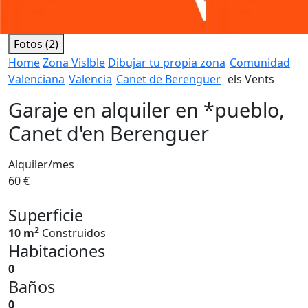
Fotos (2)
Home
Zona Vislble
Dibujar tu propia zona
Comunidad
Valenciana
Valencia
Canet de Berenguer
els Vents
Garaje en alquiler en *pueblo,
Canet d'en Berenguer
Alquiler/mes
60 €
Superficie
2
10 m
Construidos
Habitaciones
0
Baños
0