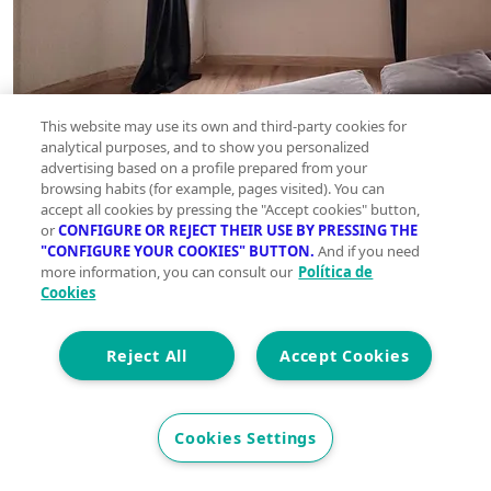
This website may use its own and third-party cookies for
analytical purposes, and to show you personalized
advertising based on a profile prepared from your
browsing habits (for example, pages visited). You can
accept all cookies by pressing the "Accept cookies" button,
or
CONFIGURE OR REJECT THEIR USE BY PRESSING THE
"CONFIGURE YOUR COOKIES" BUTTON.
And if you need
more information, you can consult our
Política de
Cookies
Reject All
Accept Cookies
Cookies Settings