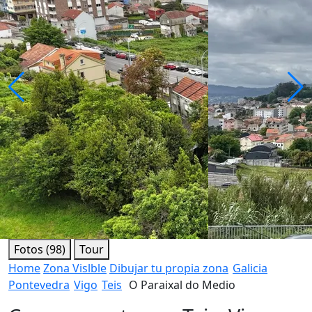
Fotos (98)
Tour
Home
Zona Vislble
Dibujar tu propia zona
Galicia
Pontevedra
Vigo
Teis
O Paraixal do Medio