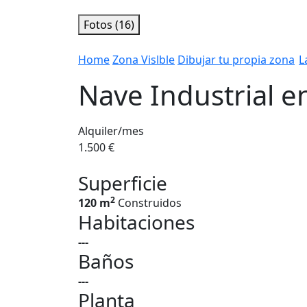
Fotos (16)
Home
Zona Vislble
Dibujar tu propia zona
L
Nave Industrial en
Alquiler/mes
1.500 €
Superficie
2
120 m
Construidos
Habitaciones
---
Baños
---
Planta