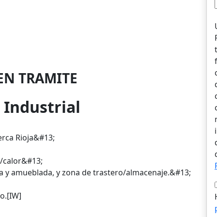
EN TRAMITE
 Industrial
rca Rioja&#13;
 /calor&#13;
da y amueblada, y zona de trastero/almacenaje.&#13;
o.[IW]