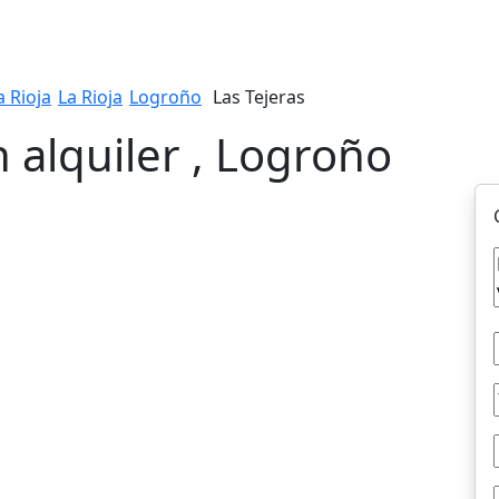
a Rioja
La Rioja
Logroño
Las Tejeras
 alquiler , Logroño