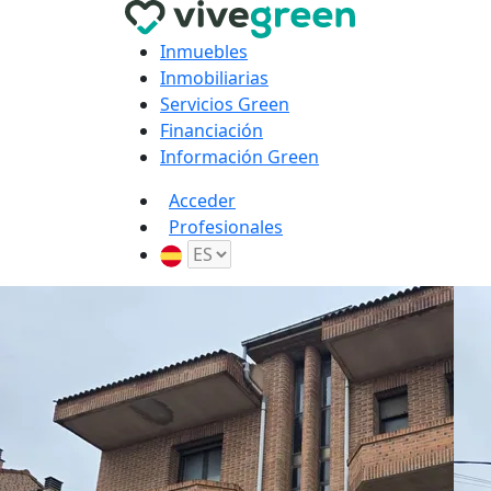
Inmuebles
Inmobiliarias
Servicios Green
Financiación
Información Green
Acceder
Profesionales