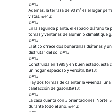
&#13;
Además, la terraza de 90 m² es el lugar perfec
vistas. &#13;
&#13;
En la segunda planta, el espacio diáfano te 
tomas y ventanas de aluminio climalit que 
&#13;
El ático ofrece dos buhardillas diáfanas y 
disfrutar del sol.&#13;
&#13;
Construida en 1989 y en buen estado, esta 
un hogar espacioso y versátil. &#13;
&#13;
Hay dos formas de calentar la vivienda, una
calefacción de gasoil.&#13;
&#13;
La casa cuenta con 3 orientaciones, Norte, S
durante todo el año. &#13;