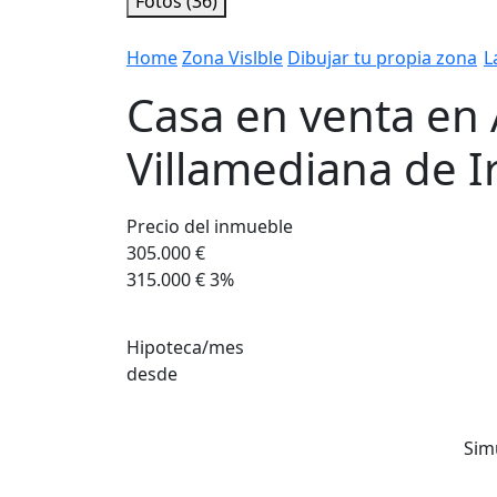
Fotos (36)
Home
Zona Vislble
Dibujar tu propia zona
L
Casa en venta en 
Villamediana de 
Precio del inmueble
305.000 €
315.000 €
3%
Hipoteca/mes
desde
Sim