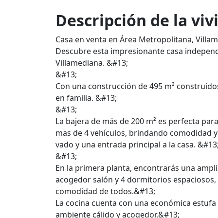
Descripción de la vi
Casa en venta en Área Metropolitana, Villa
Descubre esta impresionante casa independie
Villamediana. &#13;
&#13;
Con una construcción de 495 m² construidos,
en familia. &#13;
&#13;
La bajera de más de 200 m² es perfecta pa
mas de 4 vehículos, brindando comodidad y 
vado y una entrada principal a la casa. &#13
&#13;
En la primera planta, encontrarás una ampli
acogedor salón y 4 dormitorios espaciosos
comodidad de todos.&#13;
La cocina cuenta con una económica estufa d
ambiente cálido y acogedor.&#13;