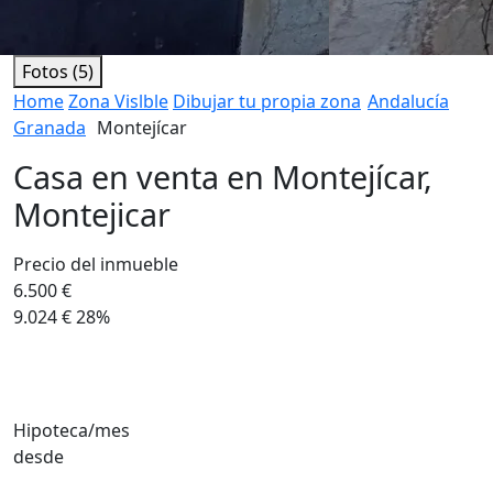
Fotos (5)
Home
Zona Vislble
Dibujar tu propia zona
Andalucía
Granada
Montejícar
Casa en venta en Montejícar,
Montejicar
Precio del inmueble
6.500 €
9.024 €
28%
Hipoteca/mes
desde