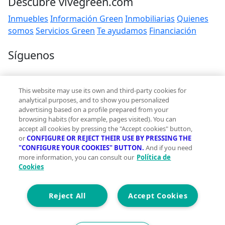
Descubre vivegreen.com
Inmuebles
Información Green
Inmobiliarias
Quienes
somos
Servicios Green
Te ayudamos
Financiación
Síguenos
Contacto
This website may use its own and third-party cookies for
hola@vivegreen.com
analytical purposes, and to show you personalized
advertising based on a profile prepared from your
browsing habits (for example, pages visited). You can
accept all cookies by pressing the "Accept cookies" button,
or
CONFIGURE OR REJECT THEIR USE BY PRESSING THE
"CONFIGURE YOUR COOKIES" BUTTON.
And if you need
more information, you can consult our
Política de
Aviso Legal
Cookies
Condiciones de uso
Politica de privacidad
Política de cookies
Reject All
Accept Cookies
Accesibilidad