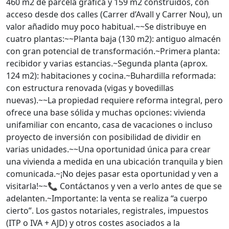
460 m2 de parcela gráfica y 159 m2 construidos, con
acceso desde dos calles (Carrer d’Avall y Carrer Nou), un
valor añadido muy poco habitual.~~Se distribuye en
cuatro plantas:~~Planta baja (130 m2): antiguo almacén
con gran potencial de transformación.~Primera planta:
recibidor y varias estancias.~Segunda planta (aprox.
124 m2): habitaciones y cocina.~Buhardilla reformada:
con estructura renovada (vigas y bovedillas
nuevas).~~La propiedad requiere reforma integral, pero
ofrece una base sólida y muchas opciones: vivienda
unifamiliar con encanto, casa de vacaciones o incluso
proyecto de inversión con posibilidad de dividir en
varias unidades.~~Una oportunidad única para crear
una vivienda a medida en una ubicación tranquila y bien
comunicada.~¡No dejes pasar esta oportunidad y ven a
visitarla!~~📞 Contáctanos y ven a verlo antes de que se
adelanten.~Importante: la venta se realiza “a cuerpo
cierto”. Los gastos notariales, registrales, impuestos
(ITP o IVA + AJD) y otros costes asociados a la