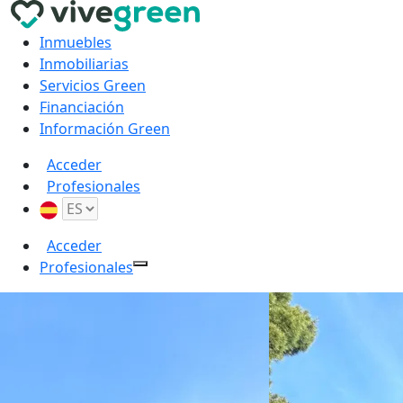
Inmuebles
Inmobiliarias
Servicios Green
Financiación
Información Green
Acceder
Profesionales
Acceder
Profesionales