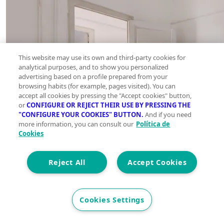
This website may use its own and third-party cookies for
analytical purposes, and to show you personalized
advertising based on a profile prepared from your
browsing habits (for example, pages visited). You can
accept all cookies by pressing the "Accept cookies" button,
or
CONFIGURE OR REJECT THEIR USE BY PRESSING THE
"CONFIGURE YOUR COOKIES" BUTTON.
And if you need
more information, you can consult our
Política de
Cookies
Reject All
Accept Cookies
Cookies Settings