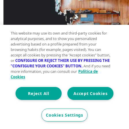
This website may use its own and third-party cookies for
analytical purposes, and to show you personalized
advertising based on a profile prepared from your
browsing habits (for example, pages visited). You can
accept all cookies by pressing the "Accept cookies" button,
or
CONFIGURE OR REJECT THEIR USE BY PRESSING THE
"CONFIGURE YOUR COOKIES" BUTTON.
And if you need
more information, you can consult our
Política de
Cookies
Reject All
Accept Cookies
Cookies Settings