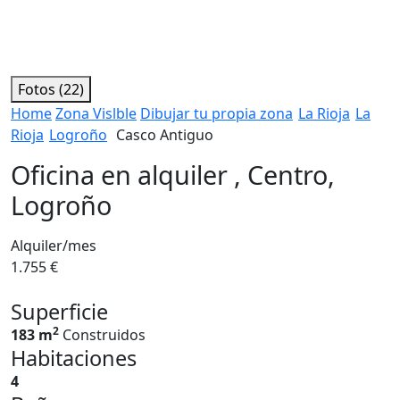
Fotos (22)
Home
Zona Vislble
Dibujar tu propia zona
La Rioja
La
Rioja
Logroño
Casco Antiguo
Oficina en alquiler , Centro,
Logroño
Alquiler/mes
1.755 €
Superficie
2
183 m
Construidos
Habitaciones
4