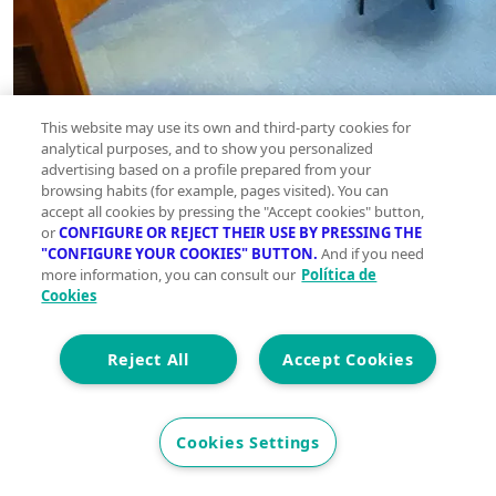
This website may use its own and third-party cookies for
analytical purposes, and to show you personalized
advertising based on a profile prepared from your
browsing habits (for example, pages visited). You can
accept all cookies by pressing the "Accept cookies" button,
or
CONFIGURE OR REJECT THEIR USE BY PRESSING THE
"CONFIGURE YOUR COOKIES" BUTTON.
And if you need
more information, you can consult our
Política de
Cookies
Reject All
Accept Cookies
Cookies Settings