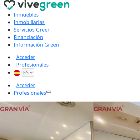
Inmuebles
Inmobiliarias
Servicios Green
Financiación
Información Green
Acceder
Profesionales
Acceder
Profesionales