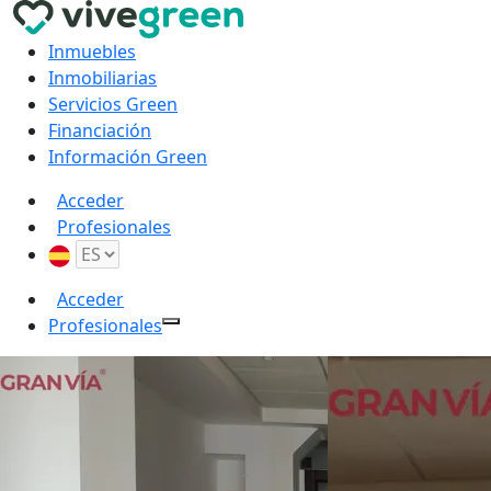
Inmuebles
Inmobiliarias
Servicios Green
Financiación
Información Green
Acceder
Profesionales
Acceder
Profesionales