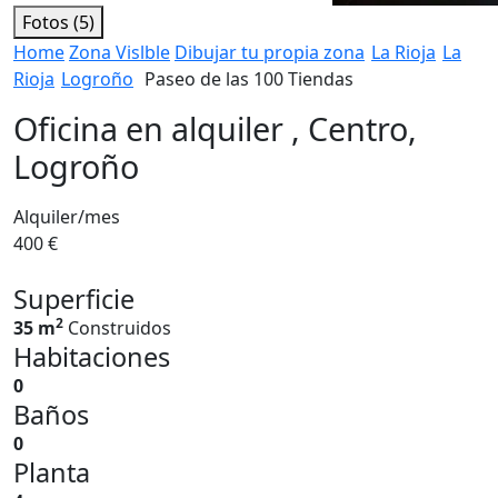
Fotos (5)
Home
Zona Vislble
Dibujar tu propia zona
La Rioja
La
Rioja
Logroño
Paseo de las 100 Tiendas
Oficina en alquiler , Centro,
Logroño
Alquiler/mes
400 €
Superficie
2
35 m
Construidos
Habitaciones
0
Baños
0
Planta