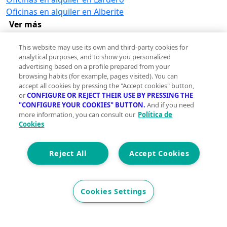
Oficinas en alquiler en Alberite
Ver más
Descubre más oficinas en Logroño
This website may use its own and third-party cookies for
analytical purposes, and to show you personalized
Oficinas en alquiler en Paseo de las 100 Tiendas,
advertising based on a profile prepared from your
Logroño
browsing habits (for example, pages visited). You can
accept all cookies by pressing the "Accept cookies" button,
or
CONFIGURE OR REJECT THEIR USE BY PRESSING THE
Otros inmuebles en alquiler en
"CONFIGURE YOUR COOKIES" BUTTON.
And if you need
Logroño
more information, you can consult our
Política de
Pisos en alquiler en Logroño
Cookies
Casas en alquiler en Logroño
Locales en alquiler en Logroño
Reject All
Accept Cookies
Edificios en alquiler en Logroño
Terrenos en alquiler en Logroño
Naves industriales en alquiler en Logroño
Cookies Settings
Garajes en alquiler en Logroño
Hoteles en alquiler en Logroño
Trasteros en alquiler en Logroño