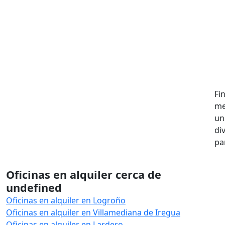
Fi
me
un
di
pa
Oficinas en alquiler cerca de
undefined
Oficinas en alquiler en Logroño
Oficinas en alquiler en Villamediana de Iregua
Oficinas en alquiler en Lardero