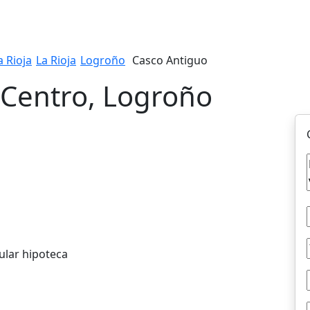
a Rioja
La Rioja
Logroño
Casco Antiguo
, Centro, Logroño
ular hipoteca