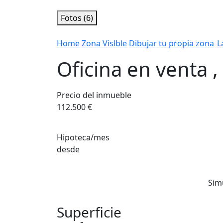
Fotos (6)
Home
Zona Vislble
Dibujar tu propia zona
L
Oficina en venta 
Precio del inmueble
112.500 €
Hipoteca/mes
desde
Sim
Superficie