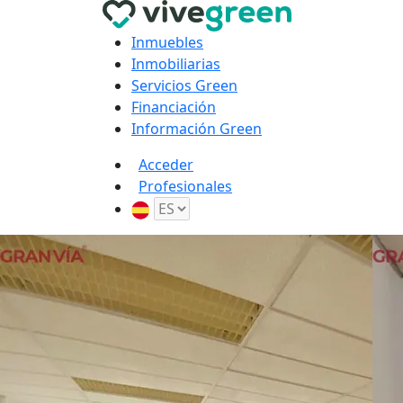
Inmuebles
Inmobiliarias
Servicios Green
Financiación
Información Green
Acceder
Profesionales