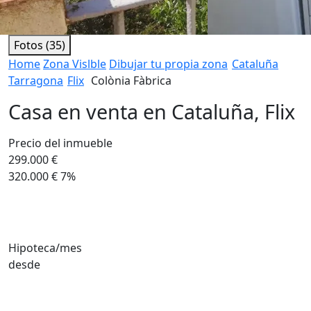
Fotos (35)
Home
Zona Vislble
Dibujar tu propia zona
Cataluña
Tarragona
Flix
Colònia Fàbrica
Casa en venta en Cataluña, Flix
Precio del inmueble
299.000 €
320.000 €
7%
Hipoteca/mes
desde