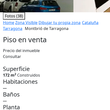
Fotos (38)
Home
Zona Vislble
Dibujar tu propia zona
Cataluña
Tarragona
Montbrió de Tarragona
Piso en venta
Precio del inmueble
Consultar
Superficie
2
172 m
Construidos
Habitaciones
---
Baños
---
Planta