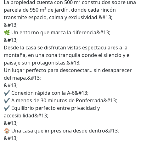
La propiedad cuenta con 500 m² construidos sobre una
parcela de 950 m² de jardín, donde cada rincón
transmite espacio, calma y exclusividad.&#13;
&#13;
🌿 Un entorno que marca la diferencia&#13;
&#13;
Desde la casa se disfrutan vistas espectaculares a la
montaña, en una zona tranquila donde el silencio y el
paisaje son protagonistas.&#13;
Un lugar perfecto para desconectar… sin desaparecer
del mapa.&#13;
&#13;
✔️ Conexión rápida con la A-6&#13;
✔️ A menos de 30 minutos de Ponferrada&#13;
✔️ Equilibrio perfecto entre privacidad y
accesibilidad&#13;
&#13;
🏠 Una casa que impresiona desde dentro&#13;
&#13;