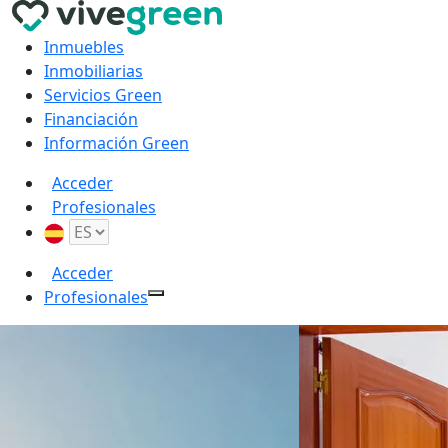
Inmuebles
Inmobiliarias
Servicios Green
Financiación
Información Green
Acceder
Profesionales
Acceder
Profesionales