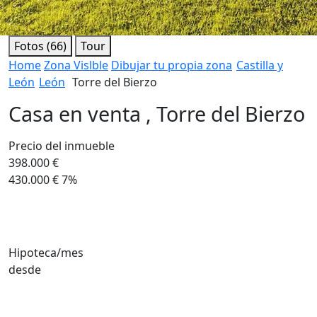
Fotos (66)
Tour
Home
Zona Vislble
Dibujar tu propia zona
Castilla y
León
León
Torre del Bierzo
Casa en venta , Torre del Bierzo
Precio del inmueble
398.000 €
430.000 €
7%
Hipoteca/mes
desde