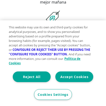
mejor mañana
This website may use its own and third-party cookies for
Con la garantía de contar con profesionales
analytical purposes, and to show you personalized
verificados
advertising based on a profile prepared from your
browsing habits (for example, pages visited). You can
accept all cookies by pressing the "Accept cookies" button,
or
CONFIGURE OR REJECT THEIR USE BY PRESSING THE
Descubre vivegreen.com
"CONFIGURE YOUR COOKIES" BUTTON.
And if you need
more information, you can consult our
Política de
Inmuebles
Información Green
Inmobiliarias
Quienes
Cookies
somos
Servicios Green
Te ayudamos
Financiación
Síguenos
Reject All
Accept Cookies
Contacto
Cookies Settings
hola@vivegreen.com