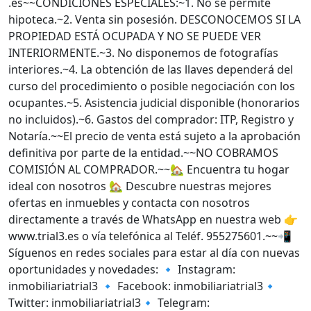
.es~~CONDICIONES ESPECIALES:~1. No se permite
hipoteca.~2. Venta sin posesión. DESCONOCEMOS SI LA
PROPIEDAD ESTÁ OCUPADA Y NO SE PUEDE VER
INTERIORMENTE.~3. No disponemos de fotografías
interiores.~4. La obtención de las llaves dependerá del
curso del procedimiento o posible negociación con los
ocupantes.~5. Asistencia judicial disponible (honorarios
no incluidos).~6. Gastos del comprador: ITP, Registro y
Notaría.~~El precio de venta está sujeto a la aprobación
definitiva por parte de la entidad.~~NO COBRAMOS
COMISIÓN AL COMPRADOR.~~🏡 Encuentra tu hogar
ideal con nosotros 🏡 Descubre nuestras mejores
ofertas en inmuebles y contacta con nosotros
directamente a través de WhatsApp en nuestra web 👉
www.trial3.es o vía telefónica al Teléf. 955275601.~~📲
Síguenos en redes sociales para estar al día con nuevas
oportunidades y novedades: 🔹 Instagram:
inmobiliariatrial3 🔹 Facebook: inmobiliariatrial3🔹
Twitter: inmobiliariatrial3🔹 Telegram: