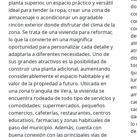
planta superior, un espacio práctico y versátil
do
ideal para tender la ropa, crear una zona de
co
almacenaje o acondicionar un agradable
co
rincón exterior donde disfrutar del clima de la
co
zona. Se trata de una vivienda para reformar,
de
lo que la convierte en una magnífica
al
oportunidad para personalizar cada detalle y
at
adaptarla a diferentes necesidades. Uno de
di
sus grandes atractivos es la posibilidad de
to
construir una planta adicional, aumentando
qu
considerablemente el espacio habitable y el
lu
valor de la propiedad a futuro. Ubicada en
en
una zona tranquila de Vera, la vivienda se
am
encuentra rodeada de todo tipo de servicios y
ca
comodidades: supermercados, pequeños
ca
comercios, cafeterías, restaurantes, centros
da
educativos, farmacias y zonas habituales de
lo
paso del municipio. Además, cuenta con
de
buena conexión con las principales vías de