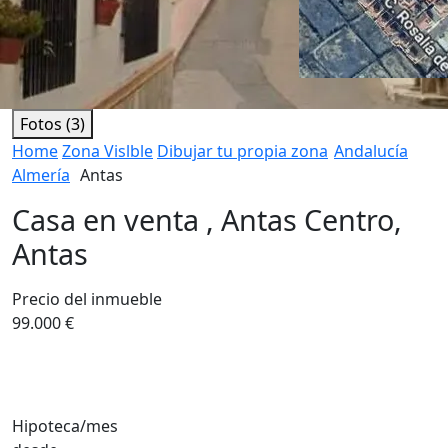
Fotos (3)
Home
Zona Vislble
Dibujar tu propia zona
Andalucía
Almería
Antas
Casa en venta , Antas Centro,
Antas
Precio del inmueble
99.000 €
Hipoteca/mes