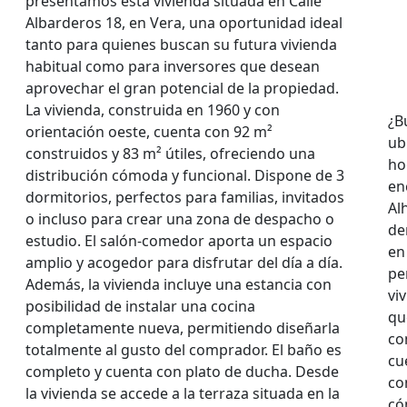
presentamos esta vivienda situada en Calle
Albarderos 18, en Vera, una oportunidad ideal
tanto para quienes buscan su futura vivienda
habitual como para inversores que desean
aprovechar el gran potencial de la propiedad.
La vivienda, construida en 1960 y con
¿B
orientación oeste, cuenta con 92 m²
ub
construidos y 83 m² útiles, ofreciendo una
ho
distribución cómoda y funcional. Dispone de 3
en
dormitorios, perfectos para familias, invitados
Al
o incluso para crear una zona de despacho o
de
estudio. El salón-comedor aporta un espacio
en
amplio y acogedor para disfrutar del día a día.
pe
Además, la vivienda incluye una estancia con
vi
posibilidad de instalar una cocina
qu
completamente nueva, permitiendo diseñarla
co
totalmente al gusto del comprador. El baño es
cu
completo y cuenta con plato de ducha. Desde
co
la vivienda se accede a la terraza situada en la
có