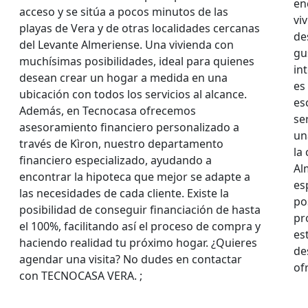
en
acceso y se sitúa a pocos minutos de las
vi
playas de Vera y de otras localidades cercanas
de
del Levante Almeriense. Una vivienda con
gu
muchísimas posibilidades, ideal para quienes
in
desean crear un hogar a medida en una
es
ubicación con todos los servicios al alcance.
es
Además, en Tecnocasa ofrecemos
se
asesoramiento financiero personalizado a
un
través de Kìron, nuestro departamento
la
financiero especializado, ayudando a
Al
encontrar la hipoteca que mejor se adapte a
es
las necesidades de cada cliente. Existe la
po
posibilidad de conseguir financiación de hasta
pr
el 100%, facilitando así el proceso de compra y
es
haciendo realidad tu próximo hogar. ¿Quieres
de
agendar una visita? No dudes en contactar
of
con TECNOCASA VERA. ;