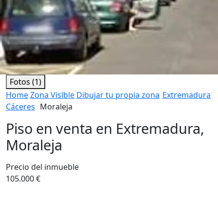
Fotos (1)
Home
Zona Vislble
Dibujar tu propia zona
Extremadura
Cáceres
Moraleja
Piso en venta en Extremadura,
Moraleja
Precio del inmueble
105.000 €