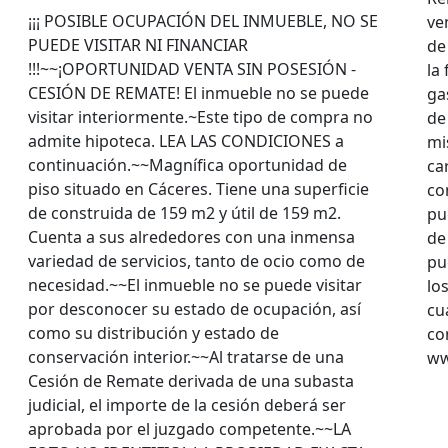
¡¡¡ POSIBLE OCUPACIÓN DEL INMUEBLE, NO SE
ve
PUEDE VISITAR NI FINANCIAR
de
!!!~~¡OPORTUNIDAD VENTA SIN POSESIÓN -
la
CESIÓN DE REMATE! El inmueble no se puede
ga
visitar interiormente.~Este tipo de compra no
de
admite hipoteca. LEA LAS CONDICIONES a
mi
continuación.~~Magnífica oportunidad de
ca
piso situado en Cáceres. Tiene una superficie
co
de construida de 159 m2 y útil de 159 m2.
pu
Cuenta a sus alrededores con una inmensa
de
variedad de servicios, tanto de ocio como de
pu
necesidad.~~El inmueble no se puede visitar
lo
por desconocer su estado de ocupación, así
cu
como su distribución y estado de
co
conservación interior.~~Al tratarse de una
ww
Cesión de Remate derivada de una subasta
judicial, el importe de la cesión deberá ser
aprobada por el juzgado competente.~~LA