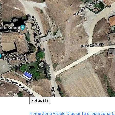
Fotos (1)
Home
Zona Vislble
Dibujar tu propia zona
C