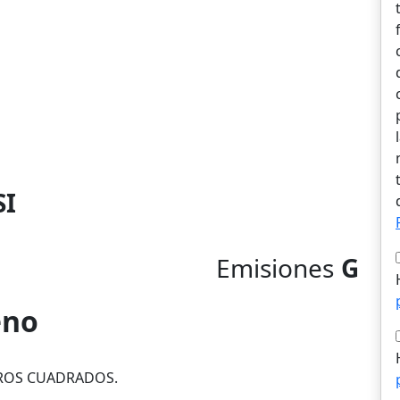
SI
Emisiones
G
eno
TROS CUADRADOS.