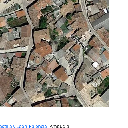
astilla y León
Palencia
Ampudia