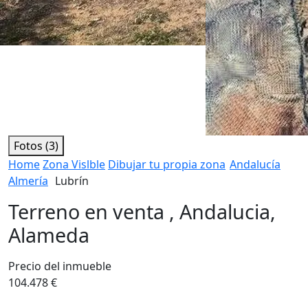
Fotos (3)
Home
Zona Vislble
Dibujar tu propia zona
Andalucía
Almería
Lubrín
Terreno en venta , Andalucia,
Alameda
Precio del inmueble
104.478 €