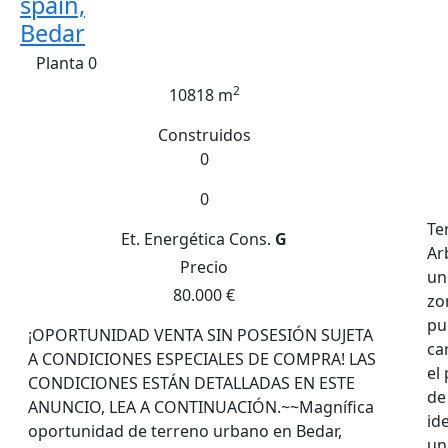
spain,
Bedar
Planta 0
2
10818 m
Construidos
0
0
Te
Et. Energética
Cons.
G
Ar
Precio
un
80.000 €
zo
pu
¡OPORTUNIDAD VENTA SIN POSESIÓN SUJETA
ca
A CONDICIONES ESPECIALES DE COMPRA! LAS
el
CONDICIONES ESTÁN DETALLADAS EN ESTE
de
ANUNCIO, LEA A CONTINUACIÓN.~~Magnífica
id
oportunidad de terreno urbano en Bedar,
un