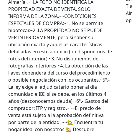
Almería .~~LA FOTO NO IDENTIFICA LA
Ti
PROPIEDAD EXACTA DE VENTA, SOLO
Al
INFORMA DE LA ZONA.~~CONDICIONES
op
ESPECIALES DE COMPRA:~1. No se permite
hipotecar.~2..LA PROPIEDAD NO SE PUEDE
VER INTERIORMENTE, pero sí saber su
ubicación exacta y aquellas características
detalladas en este anuncio (no disponemos de
fotos del interior).~3. No disponemos de
fotografías interiores.~4. La obtención de las
llaves dependerá del curso del procedimiento
o posible negociación con los ocupantes.~5º.-
La ley exige al adjudicatario poner al día
comunidad e IBI, si se debe, en los últimos 4
años (desconocemos deuda).~6º.- Gastos del
comprador: ITP y registro.~~~El precio de
venta está sujeto a la aprobación definitiva
por parte de la entidad. ~~🏡 Encuentra tu
hogar ideal con nosotros 🏡 Descubre