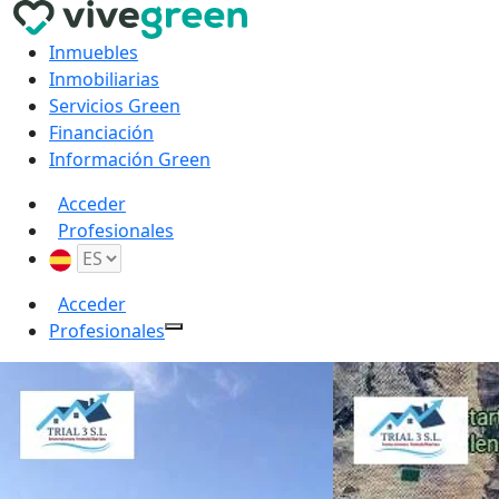
Inmuebles
Inmobiliarias
Servicios Green
Financiación
Información Green
Acceder
Profesionales
Acceder
Profesionales