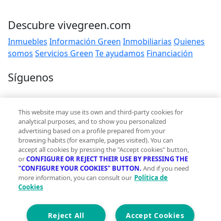
Descubre vivegreen.com
Inmuebles
Información Green
Inmobiliarias
Quienes
somos
Servicios Green
Te ayudamos
Financiación
Síguenos
Contacto
This website may use its own and third-party cookies for
hola@vivegreen.com
analytical purposes, and to show you personalized
advertising based on a profile prepared from your
browsing habits (for example, pages visited). You can
accept all cookies by pressing the "Accept cookies" button,
or
CONFIGURE OR REJECT THEIR USE BY PRESSING THE
"CONFIGURE YOUR COOKIES" BUTTON.
And if you need
more information, you can consult our
Política de
Aviso Legal
Cookies
Condiciones de uso
Politica de privacidad
Política de cookies
Reject All
Accept Cookies