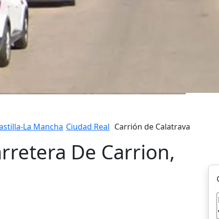
astilla-La Mancha
Ciudad Real
Carrión de Calatrava
arretera De Carrion,