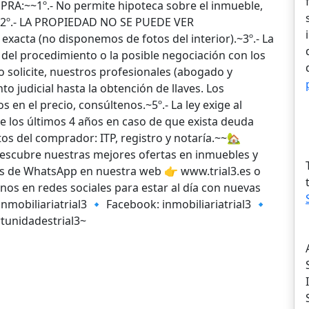
:~~1º.- No permite hipoteca sobre el inmueble,
.~2º.- LA PROPIEDAD NO SE PUEDE VER
xacta (no disponemos de fotos del interior).~3º.- La
 del procedimiento o la posible negociación con los
lo solicite, nuestros profesionales (abogado y
 judicial hasta la obtención de llaves. Los
s en el precio, consúltenos.~5º.- La ley exige al
de los últimos 4 años en caso de que exista deuda
os del comprador: ITP, registro y notaría.~~🏡
Descubre nuestras mejores ofertas en inmuebles y
és de WhatsApp en nuestra web 👉 www.trial3.es o
enos en redes sociales para estar al día con nuevas
mobiliariatrial3 🔹 Facebook: inmobiliariatrial3 🔹
rtunidadestrial3~