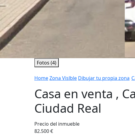
Fotos (4)
Home
Zona Vislble
Dibujar tu propia zona
C
Casa en venta , C
Ciudad Real
Precio del inmueble
82.500 €