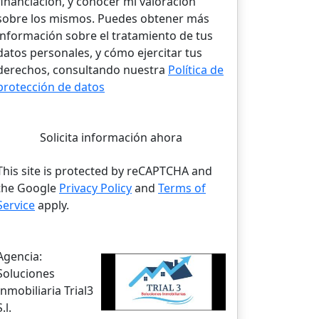
financiación, y conocer mi valoración
sobre los mismos. Puedes obtener más
información sobre el tratamiento de tus
datos personales, y cómo ejercitar tus
derechos, consultando nuestra
Política de
protección de datos
Solicita información ahora
This site is protected by reCAPTCHA and
the Google
Privacy Policy
and
Terms of
Service
apply.
Agencia:
Soluciones
Inmobiliaria Trial3
S.l.