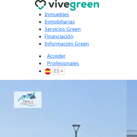
Inmuebles
Inmobiliarias
Servicios Green
Financiación
Información Green
Acceder
Profesionales