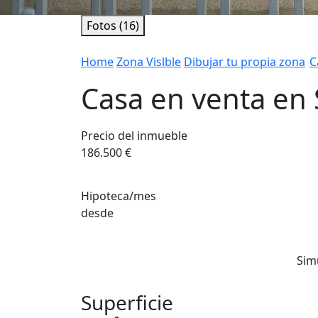
Fotos (16)
Home
Zona Vislble
Dibujar tu propia zona
C
Casa en venta en 
Precio del inmueble
186.500 €
Hipoteca/mes
desde
Sim
Superficie