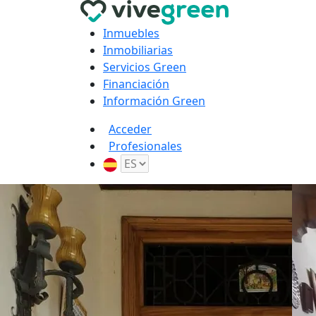
Inmuebles
Inmobiliarias
Servicios Green
Financiación
Información Green
Acceder
Profesionales