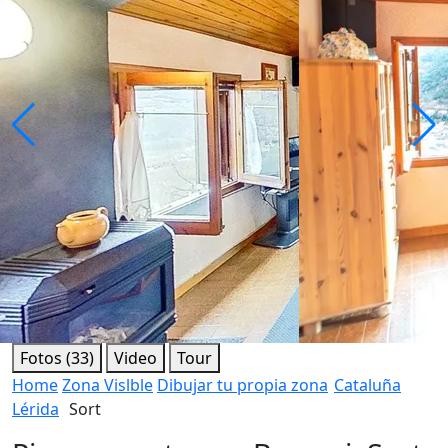
Fotos (33)
Video
Tour
Home
Zona Vislble
Dibujar tu propia zona
Cataluña
Lérida
Sort