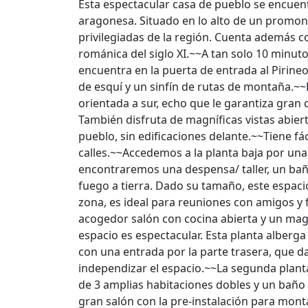
Esta espectacular casa de pueblo se encuent
aragonesa. Situado en lo alto de un promonto
privilegiadas de la región. Cuenta además c
románica del siglo XI.~~A tan solo 10 minut
encuentra en la puerta de entrada al Pirineo
de esquí y un sinfín de rutas de montaña.~~L
orientada a sur, echo que le garantiza gran 
También disfruta de magníficas vistas abiert
pueblo, sin edificaciones delante.~~Tiene fá
calles.~~Accedemos a la planta baja por una
encontraremos una despensa/ taller, un bañ
fuego a tierra. Dado su tamaño, este espacio,
zona, es ideal para reuniones con amigos y
acogedor salón con cocina abierta y un magn
espacio es espectacular. Esta planta alber
con una entrada por la parte trasera, que d
independizar el espacio.~~La segunda plant
de 3 amplias habitaciones dobles y un baño 
gran salón con la pre-instalación para mon