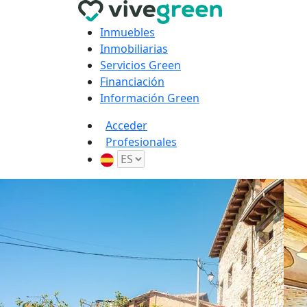
Inmuebles
Inmobiliarias
Servicios Green
Financiación
Información Green
Acceder
Profesionales