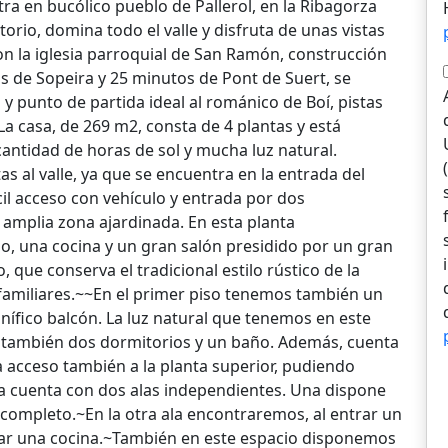
ra en bucólico pueblo de Pallerol, en la Ribagorza
rio, domina todo el valle y disfruta de unas vistas
on la iglesia parroquial de San Ramón, construcción
os de Sopeira y 25 minutos de Pont de Suert, se
 y punto de partida ideal al románico de Boí, pistas
a casa, de 269 m2, consta de 4 plantas y está
cantidad de horas de sol y mucha luz natural.
as al valle, ya que se encuentra en la entrada del
cil acceso con vehículo y entrada por dos
 amplia zona ajardinada. En esta planta
o, una cocina y un gran salón presidido por un gran
 que conserva el tradicional estilo rústico de la
 familiares.~~En el primer piso tenemos también un
ífico balcón. La luz natural que tenemos en este
ga también dos dormitorios y un baño. Además, cuenta
a acceso también a la planta superior, pudiendo
a cuenta con dos alas independientes. Una dispone
completo.~En la otra ala encontraremos, al entrar un
tar una cocina.~También en este espacio disponemos