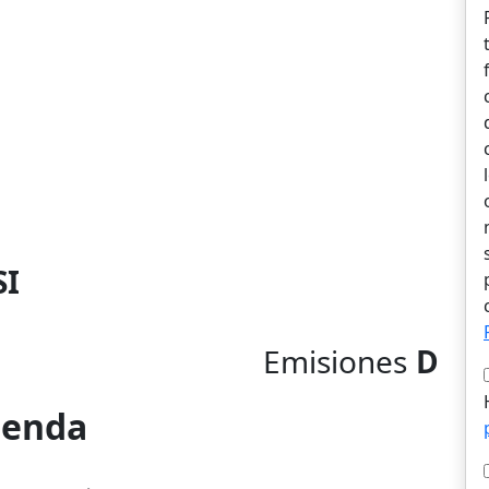
SI
Emisiones
D
vienda