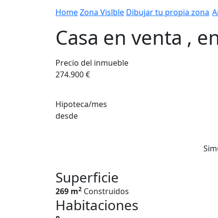
Home
Zona Vislble
Dibujar tu propia zona
A
Casa en venta , en
Precio del inmueble
274.900 €
Hipoteca/mes
desde
Sim
Superficie
2
269 m
Construidos
Habitaciones