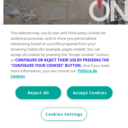
This website may use its own and third-party cookies for
analytical purposes, and to show you personalized
advertising based on a profile prepared from your
browsing habits (for example, pages visited). You can
accept all cookies by pressing the "Accept cookies" button,
or
CONFIGURE OR REJECT THEIR USE BY PRESSING THE
"CONFIGURE YOUR COOKIES" BUTTON.
And if you need
more information, you can consult our
Política de
Cookies
Reject All
Accept Cookies
Cookies Settings