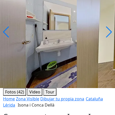
Fotos (42)
Video
Tour
Home
Zona Vislble
Dibujar tu propia zona
Cataluña
Lérida
Isona i Conca Dellà