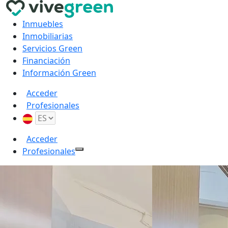
Inmuebles
Inmobiliarias
Servicios Green
Financiación
Información Green
Acceder
Profesionales
Acceder
Profesionales