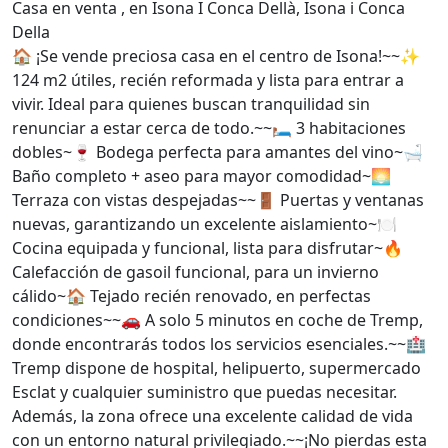
Casa en venta , en Isona I Conca Dellà, Isona i Conca
Della
🏠 ¡Se vende preciosa casa en el centro de Isona!~~✨
124 m2 útiles, recién reformada y lista para entrar a
vivir. Ideal para quienes buscan tranquilidad sin
renunciar a estar cerca de todo.~~🛏️ 3 habitaciones
dobles~🍷 Bodega perfecta para amantes del vino~🛁
Baño completo + aseo para mayor comodidad~🌅
Terraza con vistas despejadas~~🚪 Puertas y ventanas
nuevas, garantizando un excelente aislamiento~🍽️
Cocina equipada y funcional, lista para disfrutar~🔥
Calefacción de gasoil funcional, para un invierno
cálido~🏠 Tejado recién renovado, en perfectas
condiciones~~🚗 A solo 5 minutos en coche de Tremp,
donde encontrarás todos los servicios esenciales.~~🏥
Tremp dispone de hospital, helipuerto, supermercado
Esclat y cualquier suministro que puedas necesitar.
Además, la zona ofrece una excelente calidad de vida
con un entorno natural privilegiado.~~¡No pierdas esta