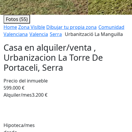
Fotos (55)
Home
Zona Vislble
Dibujar tu propia zona
Comunidad
Valenciana
Valencia
Serra
Urbanització La Manguilla
Casa en alquiler/venta ,
Urbanizacion La Torre De
Portaceli, Serra
Precio del inmueble
599.000 €
Alquiler/mes
3.200 €
Hipoteca/mes