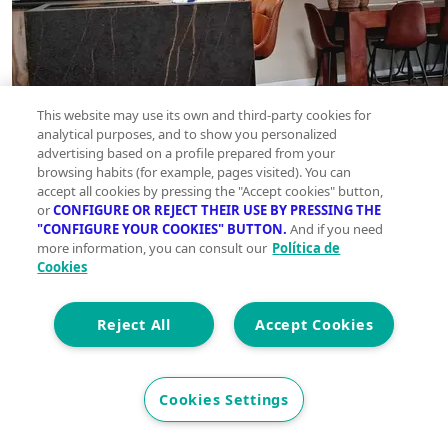
This website may use its own and third-party cookies for
analytical purposes, and to show you personalized
advertising based on a profile prepared from your
browsing habits (for example, pages visited). You can
accept all cookies by pressing the "Accept cookies" button,
or
CONFIGURE OR REJECT THEIR USE BY PRESSING THE
"CONFIGURE YOUR COOKIES" BUTTON.
And if you need
more information, you can consult our
Política de
Cookies
Reject All
Accept Cookies
Cookies Settings