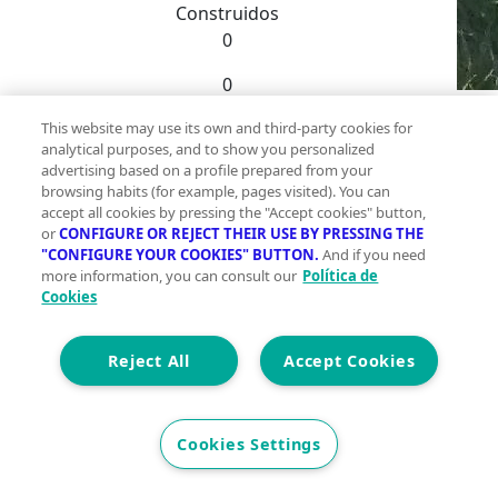
Construidos
0
0
Et. Energética
Cons.
G
This website may use its own and third-party cookies for
Te
analytical purposes, and to show you personalized
Precio
advertising based on a profile prepared from your
Ci
59.000 €
browsing habits (for example, pages visited). You can
accept all cookies by pressing the "Accept cookies" button,
¡Construye tus sueños en Siétamo!~~Se vende
or
CONFIGURE OR REJECT THEIR USE BY PRESSING THE
"CONFIGURE YOUR COOKIES" BUTTON.
And if you need
última parcela urbana de 525 m2, con fachada
more information, you can consult our
Política de
de 15m y largura de 35m, en una de las zonas
Cookies
más demandadas de Siétamo, a solo unos
minutos de Huesca.~~Características:~~-
Reject All
Accept Cookies
Ubicación privilegiada, rodeada de naturaleza
y cerca de servicios esenciales~- Ideal para
construir una vivienda unifamiliar con jardín y
Cookies Settings
espacio para disfrutar al aire libre~- Acceso
So
fácil a colegios, tiendas, restaurantes y otros
po