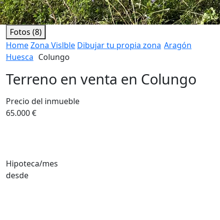
Fotos (8)
Home
Zona Vislble
Dibujar tu propia zona
Aragón
Huesca
Colungo
Terreno en venta en Colungo
Precio del inmueble
65.000 €
Hipoteca/mes
desde