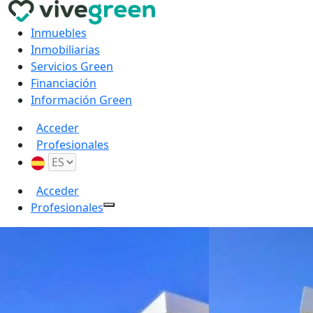
Inmuebles
Inmobiliarias
Servicios Green
Financiación
Información Green
Acceder
Profesionales
Acceder
Profesionales