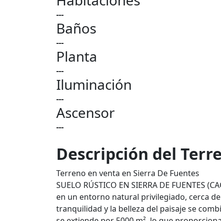
Habitaciones
---
Baños
---
Planta
---
Iluminación
---
Ascensor
---
Descripción del Terr
Terreno en venta en Sierra De Fuentes
SUELO RÚSTICO EN SIERRA DE FUENTES (CACE
en un entorno natural privilegiado, cerca de
tranquilidad y la belleza del paisaje se comb
se extiende por 5000 m², lo que proporciona