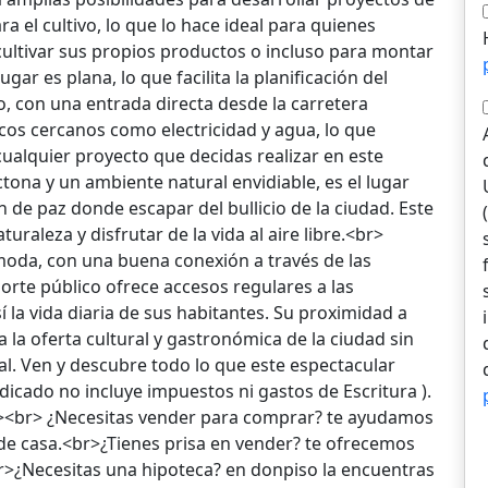
ra el cultivo, lo que lo hace ideal para quienes
ultivar sus propios productos o incluso para montar
ar es plana, lo que facilita la planificación del
lo, con una entrada directa desde la carretera
icos cercanos como electricidad y agua, lo que
cualquier proyecto que decidas realizar en este
ona y un ambiente natural envidiable, es el lugar
 de paz donde escapar del bullicio de la ciudad. Este
uraleza y disfrutar de la vida al aire libre.<br>
moda, con una buena conexión a través de las
porte público ofrece accesos regulares a las
í la vida diaria de sus habitantes. Su proximidad a
a la oferta cultural y gastronómica de la ciudad sin
al. Ven y descubre todo lo que este espectacular
indicado no incluye impuestos ni gastos de Escritura ).
<br> ¿Necesitas vender para comprar? te ayudamos
e casa.<br>¿Tienes prisa en vender? te ofrecemos
br>¿Necesitas una hipoteca? en donpiso la encuentras