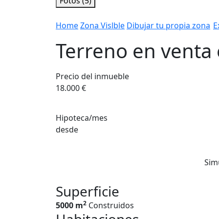
Fotos (5)
Home
Zona Vislble
Dibujar tu propia zona
E
Terreno en venta 
Precio del inmueble
18.000 €
Hipoteca/mes
desde
Sim
Superficie
2
5000 m
Construidos