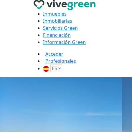
Inmuebles
Inmobiliarias
Servicios Green
Financiación
Información Green
Acceder
Profesionales