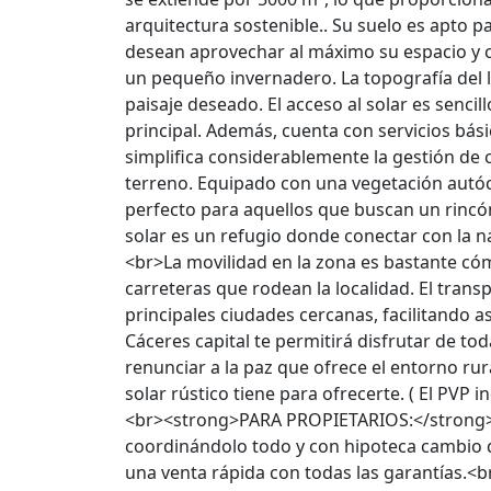
arquitectura sostenible.. Su suelo es apto pa
desean aprovechar al máximo su espacio y c
un pequeño invernadero. La topografía del lug
paisaje deseado. El acceso al solar es sencil
principal. Además, cuenta con servicios bás
simplifica considerablemente la gestión de 
terreno. Equipado con una vegetación autóct
perfecto para aquellos que buscan un rincón
solar es un refugio donde conectar con la nat
<br>La movilidad en la zona es bastante có
carreteras que rodean la localidad. El trans
principales ciudades cercanas, facilitando as
Cáceres capital te permitirá disfrutar de tod
renunciar a la paz que ofrece el entorno rur
solar rústico tiene para ofrecerte. ( El PVP 
<br><strong>PARA PROPIETARIOS:</strong>
coordinándolo todo y con hipoteca cambio d
una venta rápida con todas las garantías.<