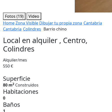
Fotos (19)
Video
Home
Zona Vislble
Dibujar tu propia zona
Cantabria
Cantabria
Colindres
Barrio chino
Local en alquiler , Centro,
Colindres
Alquiler/mes
550 €
Superficie
2
80 m
Construidos
Habitaciones
0
Baños
1