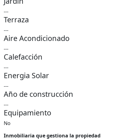
Jardin
---
Terraza
---
Aire Acondicionado
---
Calefacción
---
Energia Solar
---
Año de construcción
---
Equipamiento
No
Inmobiliaria que gestiona la propiedad