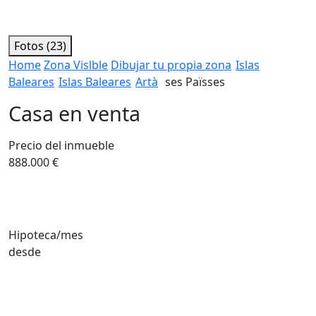
Fotos (23)
Home
Zona Vislble
Dibujar tu propia zona
Islas
Baleares
Islas Baleares
Artà
ses Païsses
Casa en venta
Precio del inmueble
888.000 €
Hipoteca/mes
desde