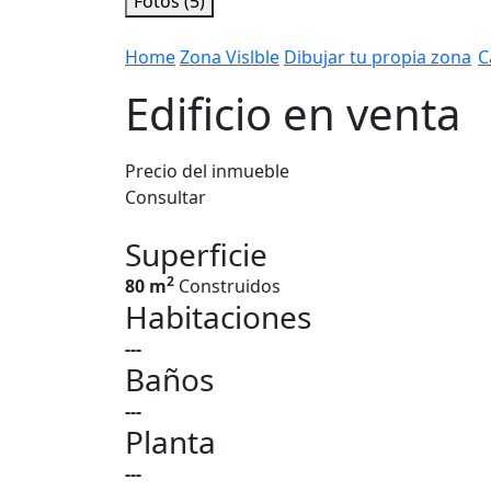
Fotos (5)
Home
Zona Vislble
Dibujar tu propia zona
C
Edificio en venta
Precio del inmueble
Consultar
Superficie
2
80 m
Construidos
Habitaciones
---
Baños
---
Planta
---