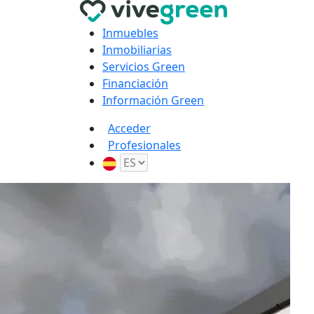
Inmuebles
Inmobiliarias
Servicios Green
Financiación
Información Green
Acceder
Profesionales