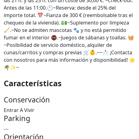
las 21 h. y las 23 h. con un coste de 30,00 €. ~Check-out:
Antes de las 11:00.🕚~Reserva: desde el 25% del
importe total. 📅~Fianza de 300 € (reembolsable tras el
chequeo de la vivienda). 💵~Suplemento por limpieza
🧹.~No se admiten mascotas 🐾 y no está permitido
fumar en el interior 🚭.~Juegos de sábanas y toallas. 🧺
~Posibilidad de servicio doméstico, alquiler de
cunas/carritos y compras previas 🛒👶.~~📩 ¡Contacta
con nosotros para más información y disponibilidad! 🌟
🌴✨~
Características
Conservación
Entrar A Vivir
Parking
---
Orientación