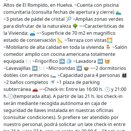
Altos de El Rompido, en Huelva. ~Cuenta con piscina
comunitaria (consulta fechas de apertura y cierre) 🏊‍♂️
~3 pistas de pádel de cristal 🎾 ~Amplias zonas verdes
para disfrutar de la naturaleza 🌳 ~~Características de
la Vivienda: 🛋️ ~~Superficie de 70 m2 en magnífico
estado de conservación 📐 ~Terraza con vistas🌅
~Mobiliario de alta calidad en toda la vivienda 🪑 ~Salón
comedor amplio con cocina americana totalmente
equipada 🍽️ ~Frigorífico ➡️ 🧊 ~Lavadora ➡️ 🧺
~Lavavajillas ➡️ 🍽️ ~Microondas ➡️ 🍲 ~~2 dormitorios
dobles con armarios 🛏️ ~Capacidad para 4 personas 👨‍👩‍👧‍👦
~2 baños completos 🚿 ~1 plaza de parking
subterránea 🚗 ~~Check-in: Entre las 16:00 h. 🕓 y 21:00
h.🕘(temporada alta). A partir de las 21 h. los check-in
serán mediante recogida autónoma en caja de
seguridad de llaves instalada en nuestras oficinas
(consultar condiciones). Si prefiere ser atendido por
nuestro personal, podrá solicitar un late check-in entre