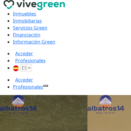
Inmuebles
Inmobiliarias
Servicios Green
Financiación
Información Green
Acceder
Profesionales
Acceder
Profesionales