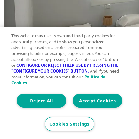
This website may use its own and third-party cookies for
analytical purposes, and to show you personalized
advertising based on a profile prepared from your
browsing habits (for example, pages visited). You can
accept all cookies by pressing the "Accept cookies" button,
or
CONFIGURE OR REJECT THEIR USE BY PRESSING THE
"CONFIGURE YOUR COOKIES" BUTTON.
And if you need
more information, you can consult our
Política de
Cookies
Reject All
Accept Cookies
Cookies Settings