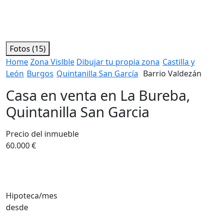
Fotos (15)
Home
Zona Vislble
Dibujar tu propia zona
Castilla y
León
Burgos
Quintanilla San García
Barrio Valdezán
Casa en venta en La Bureba,
Quintanilla San Garcia
Precio del inmueble
60.000 €
Hipoteca/mes
desde