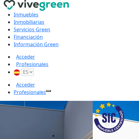
Inmuebles
Inmobiliarias
Servicios Green
Financiación
Información Green
Acceder
Profesionales
Acceder
Profesionales