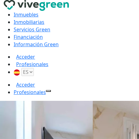
Inmuebles
Inmobiliarias
Servicios Green
Financiación
Información Green
Acceder
Profesionales
Acceder
Profesionales