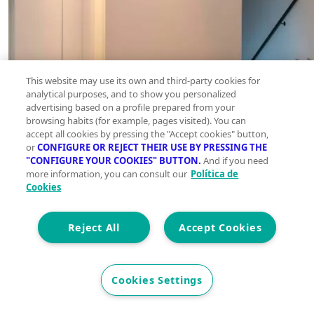
This website may use its own and third-party cookies for
analytical purposes, and to show you personalized
advertising based on a profile prepared from your
browsing habits (for example, pages visited). You can
accept all cookies by pressing the "Accept cookies" button,
or
CONFIGURE OR REJECT THEIR USE BY PRESSING THE
"CONFIGURE YOUR COOKIES" BUTTON.
And if you need
more information, you can consult our
Política de
Cookies
Reject All
Accept Cookies
Cookies Settings