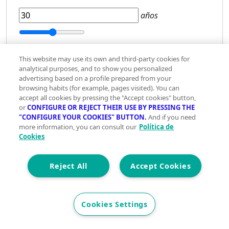
años
5 años
40 años
This website may use its own and third-party cookies for
Tipo
analytical purposes, and to show you personalized
de
advertising based on a profile prepared from your
interés
browsing habits (for example, pages visited). You can
accept all cookies by pressing the "Accept cookies" button,
Fijo
or
CONFIGURE OR REJECT THEIR USE BY PRESSING THE
"CONFIGURE YOUR COOKIES" BUTTON.
And if you need
Variable
more information, you can consult our
Política de
Cookies
-
%
Reject All
Accept Cookies
+
Estado del inmueble
Segunda mano
Cookies Settings
Obra nueva
¿El inmueble necesita reforma?