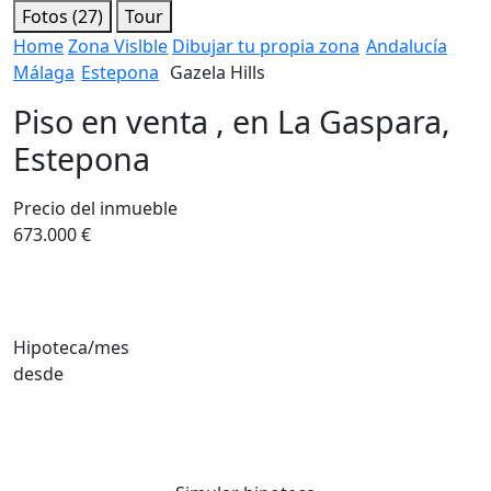
Fotos (27)
Tour
Home
Zona Vislble
Dibujar tu propia zona
Andalucía
Málaga
Estepona
Gazela Hills
Piso en venta , en La Gaspara,
Estepona
Precio del inmueble
673.000 €
Hipoteca/mes
desde