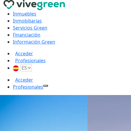
Inmuebles
Inmobiliarias
Servicios Green
Financiación
Información Green
Acceder
Profesionales
Acceder
Profesionales