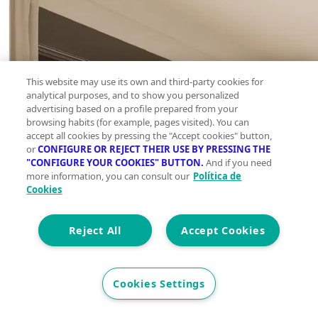
This website may use its own and third-party cookies for
analytical purposes, and to show you personalized
advertising based on a profile prepared from your
browsing habits (for example, pages visited). You can
accept all cookies by pressing the "Accept cookies" button,
or
CONFIGURE OR REJECT THEIR USE BY PRESSING THE
"CONFIGURE YOUR COOKIES" BUTTON.
And if you need
more information, you can consult our
Política de
Cookies
Reject All
Accept Cookies
Cookies Settings