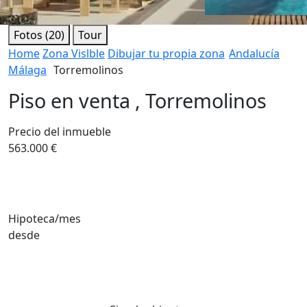
Fotos (20)
Tour
Home
Zona Vislble
Dibujar tu propia zona
Andalucía
Málaga
Torremolinos
Piso en venta , Torremolinos
Precio del inmueble
563.000 €
Hipoteca/mes
desde