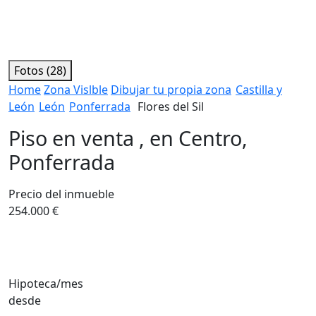
Fotos (28)
Home
Zona Vislble
Dibujar tu propia zona
Castilla y
León
León
Ponferrada
Flores del Sil
Piso en venta , en Centro,
Ponferrada
Precio del inmueble
254.000 €
Hipoteca/mes
desde