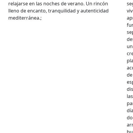
relajarse en las noches de verano. Un rincón
se
lleno de encanto, tranquilidad y autenticidad
vi
mediterránea.;
ap
fu
se
de
un
cr
pl
ac
de
es
di
la
pa
dí
do
ar
bu