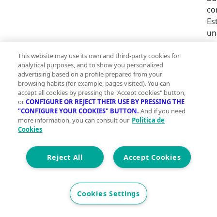
co
Es
un
of
cu
This website may use its own and third-party cookies for
analytical purposes, and to show you personalized
fu
advertising based on a profile prepared from your
es
browsing habits (for example, pages visited). You can
ac
accept all cookies by pressing the "Accept cookies" button,
té
or
CONFIGURE OR REJECT THEIR USE BY PRESSING THE
"CONFIGURE YOUR COOKIES" BUTTON.
And if you need
ac
more information, you can consult our
Política de
ai
Cookies
gr
es
Reject All
Accept Cookies
dú
pr
di
Cookies Settings
ai
co