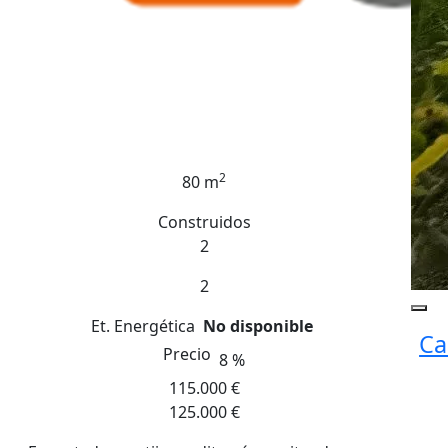
2
80 m
Construidos
2
2
Et. Energética
No disponible
Ca
Precio
8 %
115.000 €
125.000 €