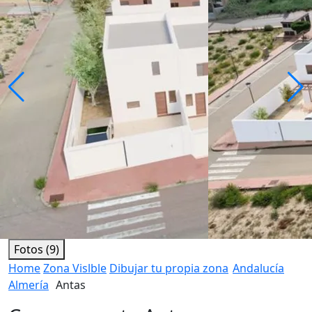
Fotos (9)
Home
Zona Vislble
Dibujar tu propia zona
Andalucía
Almería
Antas