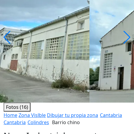
Fotos (16)
Home
Zona Vislble
Dibujar tu propia zona
Cantabria
Cantabria
Colindres
Barrio chino