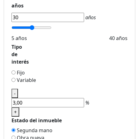
años
años
5 años
40 años
Tipo
de
interés
Fijo
Variable
-
%
+
Estado del inmueble
Segunda mano
Obra nueva