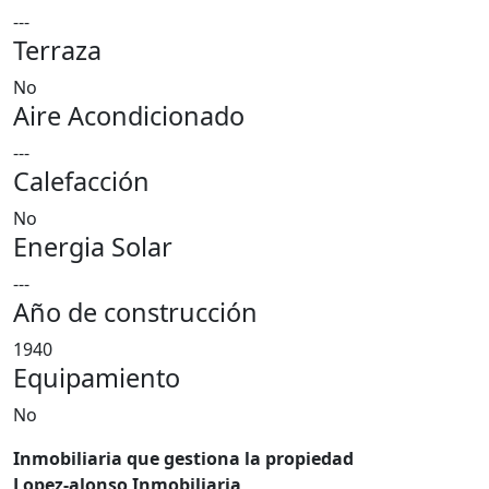
---
Terraza
No
Aire Acondicionado
---
Calefacción
No
Energia Solar
---
Año de construcción
1940
Equipamiento
No
Inmobiliaria que gestiona la propiedad
Lopez-alonso Inmobiliaria