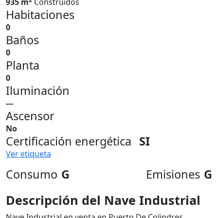
935 m
Construidos
Habitaciones
0
Baños
0
Planta
0
Iluminación
---
Ascensor
No
Certificación energética
SI
Ver etiqueta
Consumo
G
Emisiones
G
Descripción del Nave Industrial
Nave Industrial en venta en Puerto De Colindres,