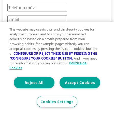
This website may use its own and third-party cookies for
analytical purposes, and to show you personalized
advertising based on a profile prepared from your
UCI SPPI («UCI Servicios para Profesionales
browsing habits (for example, pages visited). You can
accept all cookies by pressing the "Accept cookies" button,
Inmobiliarios / Vivegreen») tratará los datos
or
CONFIGURE OR REJECT THEIR USE BY PRESSING THE
personales que has facilitado a través del presente
"CONFIGURE YOUR COOKIES" BUTTON.
And if you need
formulario con la finalidad de gestionar tu solicitud
more information, you can consult our
Política de
de contacto. Facilitaremos tus datos de contacto a
Cookies
Lopez-alonso Inmobiliaria, legitimado por el
consentimiento otorgado mediante la remisión del
Reject All
Accept Cookies
mismo. Puedes obtener más información sobre el
tratamiento de tus datos personales, y cómo
ejercitar tus derechos, consultando nuestra
Cookies Settings
Política de Privacidad
.