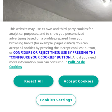
This website may use its own and third-party cookies for
analytical purposes, and to show you personalized
advertising based on a profile prepared from your
browsing habits (for example, pages visited). You can
accept all cookies by pressing the "Accept cookies" button,
or
CONFIGURE OR REJECT THEIR USE BY PRESSING THE
"CONFIGURE YOUR COOKIES" BUTTON.
And if you need
more information, you can consult our
Política de
Cookies
Reject All
Accept Cookies
Cookies Settings