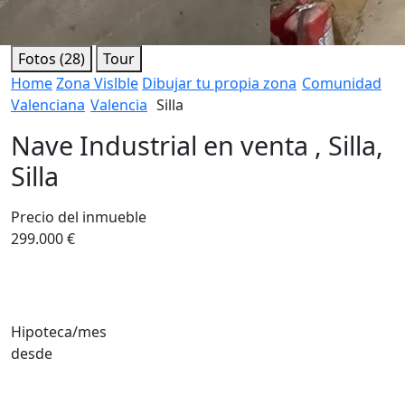
Fotos (28)
Tour
Home
Zona Vislble
Dibujar tu propia zona
Comunidad
Valenciana
Valencia
Silla
Nave Industrial en venta , Silla,
Silla
Precio del inmueble
299.000 €
Hipoteca/mes
desde