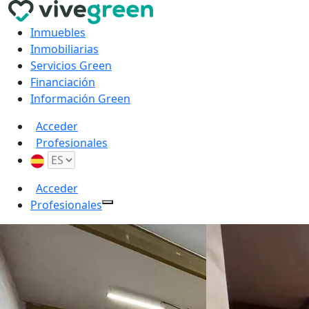
Inmuebles
Inmobiliarias
Servicios Green
Financiación
Información Green
Acceder
Profesionales
Acceder
Profesionales