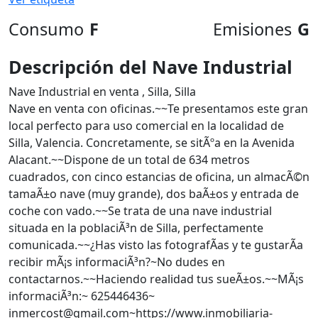
Consumo
F
Emisiones
G
Descripción del Nave Industrial
Nave Industrial en venta , Silla, Silla
Nave en venta con oficinas.~~Te presentamos este gran
local perfecto para uso comercial en la localidad de
Silla, Valencia. Concretamente, se sitÃºa en la Avenida
Alacant.~~Dispone de un total de 634 metros
cuadrados, con cinco estancias de oficina, un almacÃ©n
tamaÃ±o nave (muy grande), dos baÃ±os y entrada de
coche con vado.~~Se trata de una nave industrial
situada en la poblaciÃ³n de Silla, perfectamente
comunicada.~~¿Has visto las fotografÃ­as y te gustarÃ­a
recibir mÃ¡s informaciÃ³n?~No dudes en
contactarnos.~~Haciendo realidad tus sueÃ±os.~~MÃ¡s
informaciÃ³n:~ 625446436~
inmercost@gmail.com~https://www.inmobiliaria-