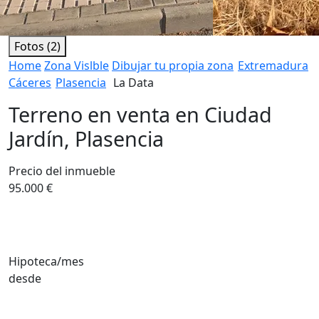
Fotos (2)
Home
Zona Vislble
Dibujar tu propia zona
Extremadura
Cáceres
Plasencia
La Data
Terreno en venta en Ciudad
Jardín, Plasencia
Precio del inmueble
95.000 €
Hipoteca/mes
desde