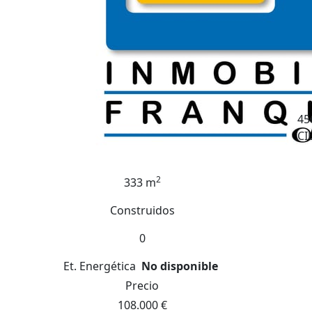
45
CI
2
333 m
Construidos
0
Et. Energética
No disponible
Precio
108.000 €