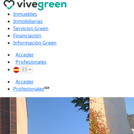
Inmuebles
Inmobiliarias
Servicios Green
Financiación
Información Green
Acceder
Profesionales
Acceder
Profesionales