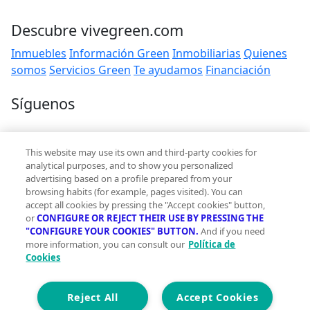
Descubre vivegreen.com
Inmuebles
Información Green
Inmobiliarias
Quienes
somos
Servicios Green
Te ayudamos
Financiación
Síguenos
Contacto
This website may use its own and third-party cookies for
hola@vivegreen.com
analytical purposes, and to show you personalized
advertising based on a profile prepared from your
browsing habits (for example, pages visited). You can
accept all cookies by pressing the "Accept cookies" button,
or
CONFIGURE OR REJECT THEIR USE BY PRESSING THE
"CONFIGURE YOUR COOKIES" BUTTON.
And if you need
more information, you can consult our
Política de
Aviso Legal
Cookies
Condiciones de uso
Politica de privacidad
Política de cookies
Reject All
Accept Cookies