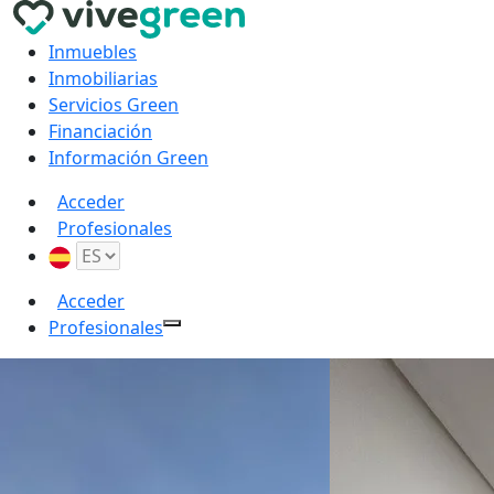
Inmuebles
Inmobiliarias
Servicios Green
Financiación
Información Green
Acceder
Profesionales
Acceder
Profesionales