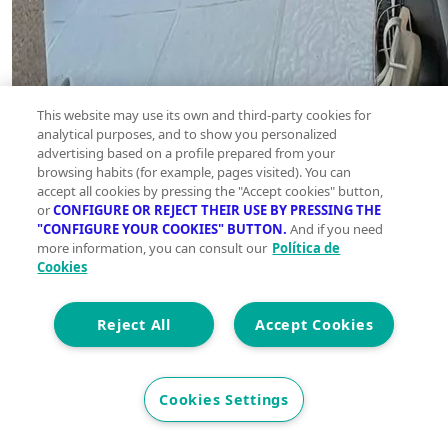
This website may use its own and third-party cookies for
analytical purposes, and to show you personalized
advertising based on a profile prepared from your
browsing habits (for example, pages visited). You can
accept all cookies by pressing the "Accept cookies" button,
or
CONFIGURE OR REJECT THEIR USE BY PRESSING THE
"CONFIGURE YOUR COOKIES" BUTTON.
And if you need
more information, you can consult our
Política de
Cookies
Reject All
Accept Cookies
Cookies Settings