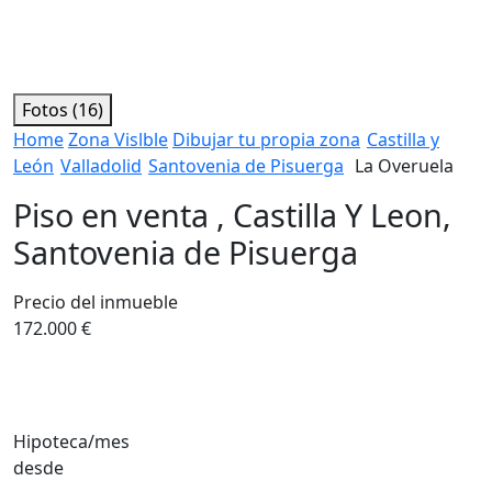
Fotos (16)
Home
Zona Vislble
Dibujar tu propia zona
Castilla y
León
Valladolid
Santovenia de Pisuerga
La Overuela
Piso en venta , Castilla Y Leon,
Santovenia de Pisuerga
Precio del inmueble
172.000 €
Hipoteca/mes
desde