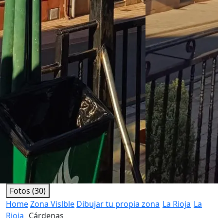
Fotos (30)
Home
Zona Vislble
Dibujar tu propia zona
La Rioja
La
Rioja
Cárdenas