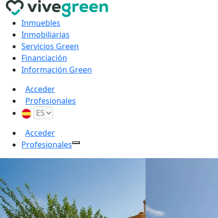
Inmuebles
Inmobiliarias
Servicios Green
Financiación
Información Green
Acceder
Profesionales
Acceder
Profesionales