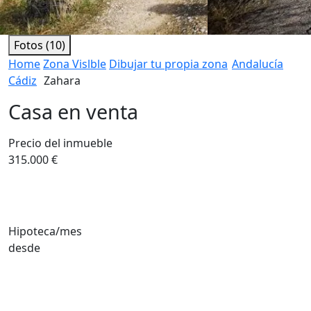
Fotos (10)
Home
Zona Vislble
Dibujar tu propia zona
Andalucía
Cádiz
Zahara
Casa en venta
Precio del inmueble
315.000 €
Hipoteca/mes
desde