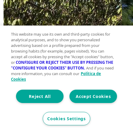
This website may use its own and third-party cookies for
analytical purposes, and to show you personalized
advertising based on a profile prepared from your
browsing habits (for example, pages visited). You can
accept all cookies by pressing the "Accept cookies" button,
or
CONFIGURE OR REJECT THEIR USE BY PRESSING THE
"CONFIGURE YOUR COOKIES" BUTTON.
And if you need
more information, you can consult our
Política de
Cookies
Reject All
Accept Cookies
Cookies Settings