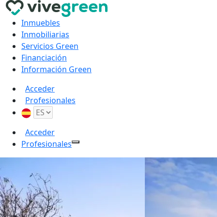
Inmuebles
Inmobiliarias
Servicios Green
Financiación
Información Green
Acceder
Profesionales
Acceder
Profesionales