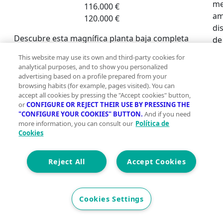
me
116.000 €
am
120.000 €
di
Descubre esta magnífica planta baja completa
de
ubicada en la tranquilas localidad de
ai
This website may use its own and third-party cookies for
Algodonales. Esta vivienda cuenta con un
du
analytical purposes, and to show you personalized
amplio salón y una cocina amplia, perfectos
en
advertising based on a profile prepared from your
para disfrutar en familia o recibir amigos 🍽️.
browsing habits (for example, pages visited). You can
ce
accept all cookies by pressing the "Accept cookies" button,
Las tres habitaciones son grandes y
vi
or
CONFIGURE OR REJECT THEIR USE BY PRESSING THE
luminosas, ofreciendo el espacio ideal para su
ta
"CONFIGURE YOUR COOKIES" BUTTON.
And if you need
comodidad 🛏️✨. Además, podrás relajarte en
en
more information, you can consult our
Política de
Cookies
tu propio patio grande 🌼🪴 donde crear
fu
momentos memorables al aire libre.~~La
un
propiedad incluye también un garaje accesible
co
Reject All
Accept Cookies
desde la planta baja 🚗🔑, lo que añade
54
conveniencia a tu día a día. No te preocupes
co
por los detalles esenciales; cuenta con baño
in
Cookies Settings
completo y aseo adicional 🚿🚻. ¡No pierdas la
inm
oportunidad de vivir en este maravilloso
su