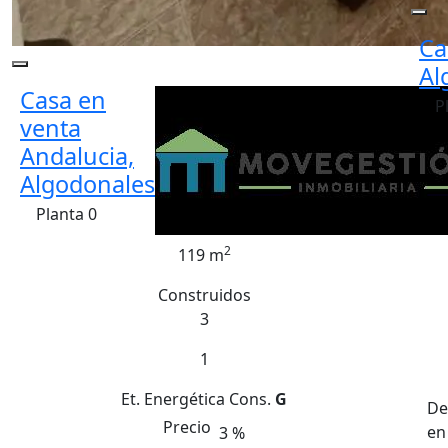
Ca
Al
Casa en
P
venta
Andalucia,
Algodonales
Planta 0
2
119 m
Construidos
3
1
Et. Energética
Cons.
G
De
Precio
en
3 %