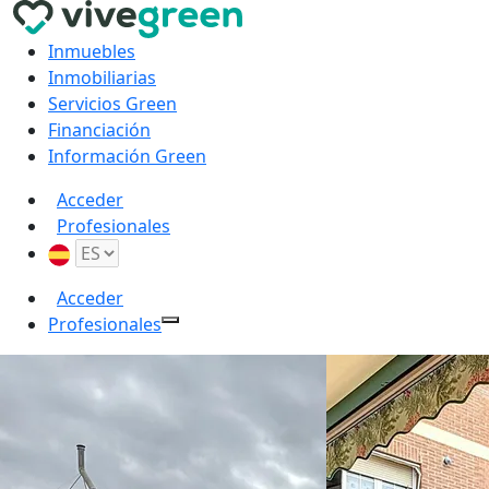
Inmuebles
Inmobiliarias
Servicios Green
Financiación
Información Green
Acceder
Profesionales
Acceder
Profesionales