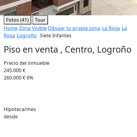
Fotos (41)
Tour
Home
Zona Vislble
Dibujar tu propia zona
La Rioja
La
Rioja
Logroño
Siete Infantes
Piso en venta , Centro, Logroño
Precio del inmueble
245.000 €
260.000 €
6%
Hipoteca/mes
desde